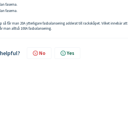
lan faserna.
lan faserna.
å får man 20A ytterligare fasbalansering adderat till rackskåpet. Vilket innebär att 
år man alltså 100A fasbalansering.
 helpful?
No
Yes