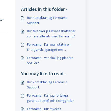
Articles in this folder -
Hur kontaktar jag Ferroamp
ett
Support
Hur felsöker jag Dynessbatterier
som installerats med Ferroamp?
Ferroamp - Kan man stätta en
EnergyHub i garaget om
huvudcentralen är i huvudhuset?
Ferroamp - Var skall jag placera
SSO:er?
You may like to read -
Hur kontaktar jag Ferroamp
Support
Ferroamp - Kan jag förlänga
garantitiden på min EnergyHub?
Ferroamp - Hur mycket