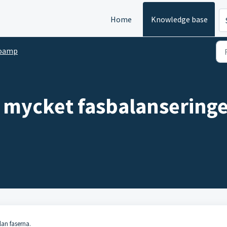
Home
Knowledge base
roamp
 mycket fasbalanseringen
lan faserna.