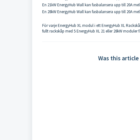
En 21kW EnergyHub Wall kan fasbalansera upp till 20A mel
En 28kW EnergyHub Wall kan fasbalansera upp till 20A mel
För varje EnergyHub XL modul i ett EnergyHub XL Rackskåp s
fullt rackskåp med 5 EnergyHub XL 21 eller 28kW moduler f
Was this article