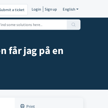
Login
Sign up
English
Submit a ticket
 får jag på en
Print