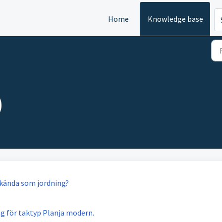
Home
Knowledge base
)
kända som jordning?
g för taktyp Planja modern.