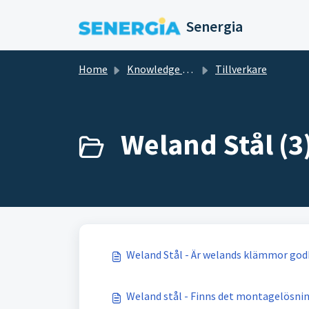
Skip to main content
Senergia
Home
Knowledge base
Tillverkare
Weland Stål (3
Weland Stål - Är welands klämmor god
Weland stål - Finns det montagelösnin